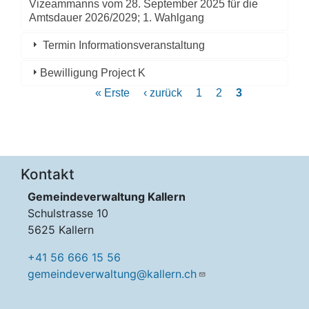
Vizeammanns vom 28. September 2025 für die
Amtsdauer 2026/2029; 1. Wahlgang
Termin Informationsveranstaltung
Bewilligung Project K
Seitennummerierung
Erste
« Erste
Vorherige
‹ zurück
Page
1
Page
2
Aktuelle
3
Seite
Seite
Seite
Kontakt
Gemeindeverwaltung Kallern
Schulstrasse 10
5625 Kallern
+41 56 666 15 56
gemeindeverwaltung@kallern.ch