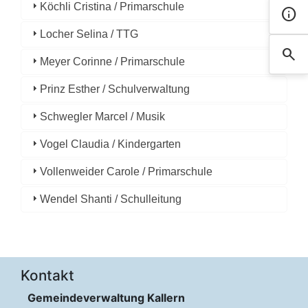
Köchli Cristina / Primarschule
info
Kont
Locher Selina / TTG
search
Such
Meyer Corinne / Primarschule
Prinz Esther / Schulverwaltung
Schwegler Marcel / Musik
Vogel Claudia / Kindergarten
Vollenweider Carole / Primarschule
Wendel Shanti / Schulleitung
Kontakt
Gemeindeverwaltung Kallern