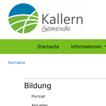
Hauptnavigation
Startseite
Informationen
Pfadnavigation
Startseite
Bildung
Portrait
Aktuelles