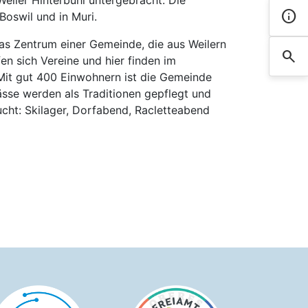
eiler Hinterbühl untergebracht. Die
info
Boswil und in Muri.
Kont
as Zentrum einer Gemeinde, die aus Weilern
search
Such
en sich Vereine und hier finden im
Mit gut 400 Einwohnern ist die Gemeinde
lässe werden als Traditionen gepflegt und
cht: Skilager, Dorfabend, Racletteabend