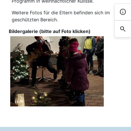
Programm in weihnachtlicher Kulisse.
info
Kont
Weitere Fotos für die Eltern befinden sich im
geschützten Bereich.
search
Such
Bildergalerie (bitte auf Foto klicken)