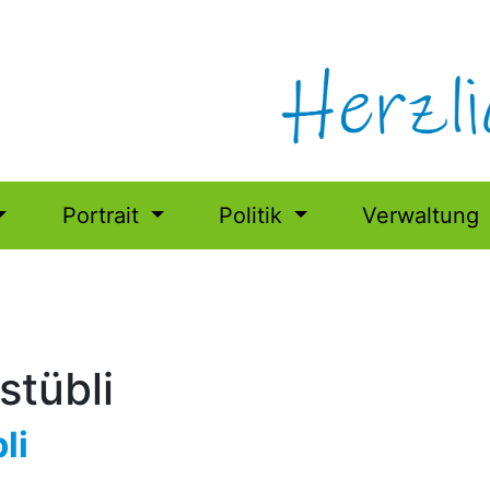
Portrait
Politik
Verwaltung
stübli
li