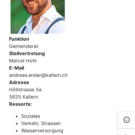
Funktion
Gemeinderat
Stellvertretung
Marcel Hohl
E-Mail
andreas.ender@kallern.ch
Adresse
Höllstrasse 5a
5625 Kallern
Ressorts:
Soziales
info
Kont
Verkehr, Strassen
Wasserversorgung